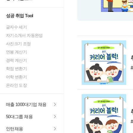
성공 취업 Tool
글자수 세기
자기소개서 자동완성
사진크기 조정
연봉 계산기
경력 계산기
학점 변환기
어학 변환기
온라인 도장
매출 1000대기업 채용
50대그룹 채용
인턴채용