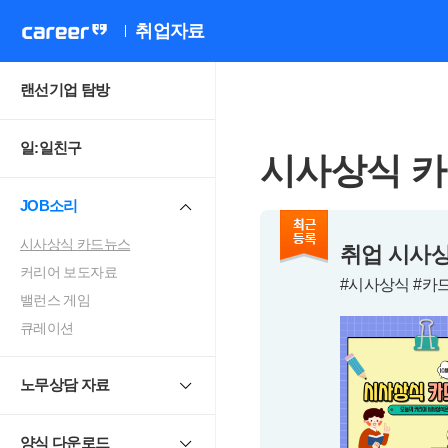
취업자료
랜선기업 탐방
일:일친구
시사상식 
JOB소리
시사상식 카드뉴스
취업 시사상
커리어 보도자료
#시사상식 #카
밸런스 게임
큐레이션
노무상담 자료
양식 다운로드