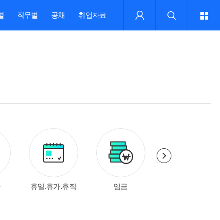
별
직무별
공채
취업자료
간
휴일.휴가.휴직
임금
징계.해고.퇴직