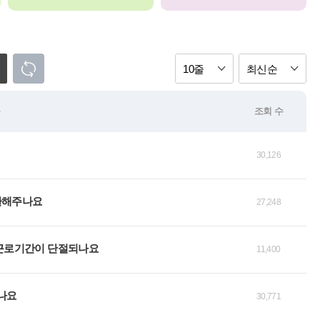
10줄
최신순
목
조회 수
30,126
환해주나요
27,248
속근로기간이 단절되나요
11,400
있나요
30,771