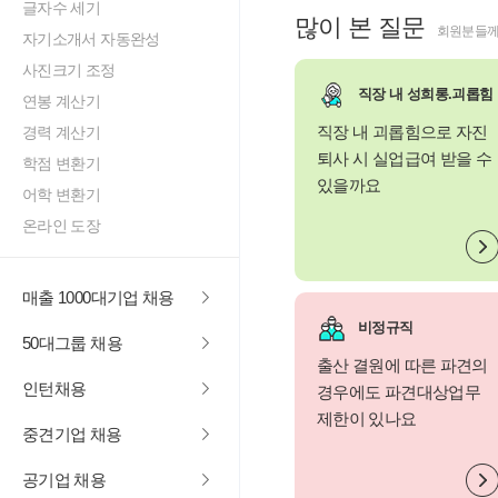
글자수 세기
많이 본 질문
회원분들께
자기소개서 자동완성
사진크기 조정
직장 내 성희롱.괴롭힘
연봉 계산기
직장 내 괴롭힘으로 자진
경력 계산기
퇴사 시 실업급여 받을 수
학점 변환기
있을까요
어학 변환기
온라인 도장
매출 1000대기업 채용
비정규직
50대그룹 채용
출산 결원에 따른 파견의
인턴채용
경우에도 파견대상업무
제한이 있나요
중견기업 채용
공기업 채용