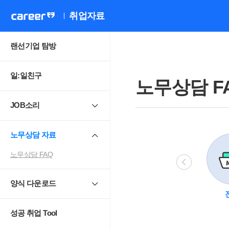
취업자료
랜선기업 탐방
일:일친구
노무상담 F
JOB소리
노무상담 자료
노무상담 FAQ
양식 다운로드
비정규직
모성보호
직장 내 성희롱.
4
괴롭힘
성공 취업 Tool