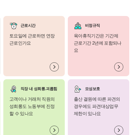
근로시간
비정규직
토요일에 근로하면 연장
육아휴직기간은 기간제
근로인가요
근로기간 2년에 포함되나
요
직장 내 성희롱.괴롭힘
모성보호
고객이나 거래처 직원의
출산 결원에 따른 파견의
성희롱도 노동부에 진정
경우에도 파견대상업무
할 수 있나요
제한이 있나요