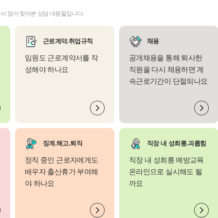
서 많이 찾아본 상담 내용들입니다.
근로계약.취업규칙
채용
임원도 근로계약서를 작
공개채용을 통해 퇴사한
성해야 하나요
직원을 다시 채용하면 계
속근로기간이 단절되나요
징계.해고.퇴직
직장 내 성희롱.괴롭힘
정직 중인 근로자에게도
직장 내 성희롱 예방교육
배우자 출산휴가 부여해
온라인으로 실시해도 될
야 하나요
까요