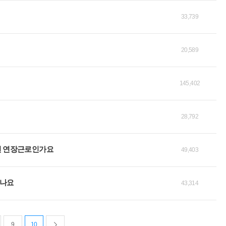
33,739
20,589
145,402
28,792
면 연장근로인가요
49,403
않나요
43,314
9
10