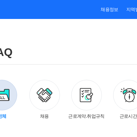
채용정보
지역
AQ
대보험
전체
채용
근로계약.취업규칙
근로시