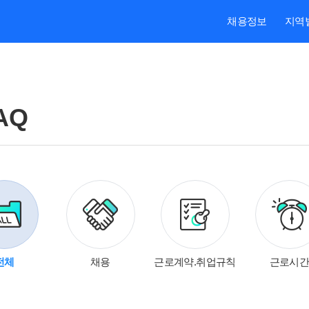
채용정보
지역
AQ
대보험
전체
채용
근로계약.취업규칙
근로시