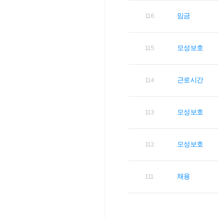
임금
116
모성보호
115
근로시간
114
모성보호
113
모성보호
112
채용
111