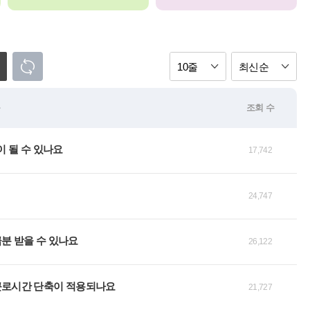
10줄
최신순
목
조회 수
 될 수 있나요
17,742
24,747
분 받을 수 있나요
26,122
근로시간 단축이 적용되나요
21,727