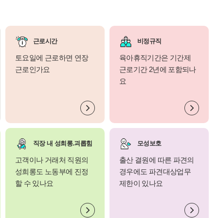
근로시간
비정규직
토요일에 근로하면 연장
육아휴직기간은 기간제
근로인가요
근로기간 2년에 포함되나
요
직장 내 성희롱.괴롭힘
모성보호
고객이나 거래처 직원의
출산 결원에 따른 파견의
성희롱도 노동부에 진정
경우에도 파견대상업무
할 수 있나요
제한이 있나요