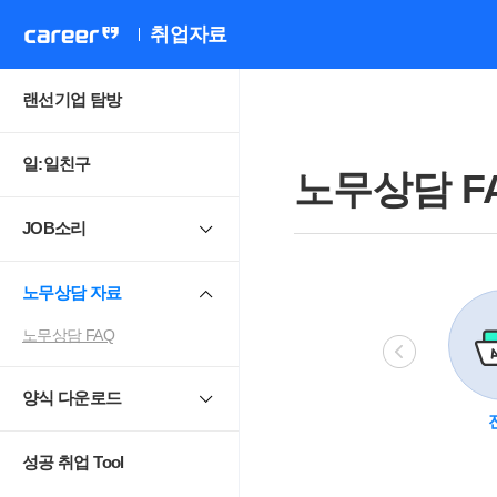
취업자료
랜선기업 탐방
일:일친구
노무상담 F
JOB소리
노무상담 자료
노무상담 FAQ
양식 다운로드
비정규직
모성보호
직장 내 성희롱.
4
괴롭힘
성공 취업 Tool