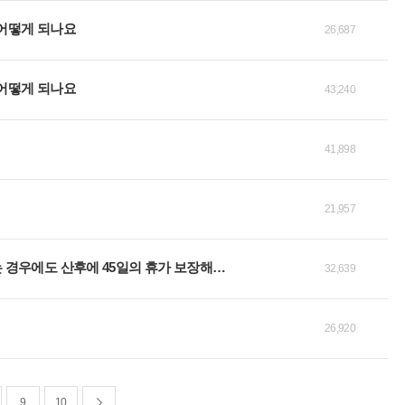
 어떻게 되나요
26,687
 어떻게 되나요
43,240
41,898
21,957
출산이 예정보다 늦어져 산전휴가가 45일을 초과하는 경우에도 산후에 45일의 휴가 보장해야 하나요
32,639
26,920
9
10