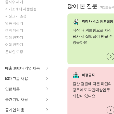
글자수 세기
많이 본 질문
회원분들께
자기소개서 자동완성
사진크기 조정
직장 내 성희롱.괴롭힘
연봉 계산기
직장 내 괴롭힘으로 자진
경력 계산기
퇴사 시 실업급여 받을 수
학점 변환기
있을까요
어학 변환기
온라인 도장
매출 1000대기업 채용
비정규직
50대그룹 채용
출산 결원에 따른 파견의
인턴채용
경우에도 파견대상업무
제한이 있나요
중견기업 채용
공기업 채용