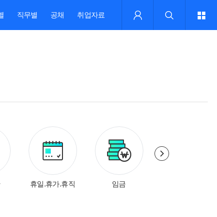
별
직무별
공채
취업자료
간
휴일.휴가.휴직
임금
징계.해고.퇴직