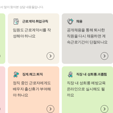
서 많이 찾아본 상담 내용들입니다.
근로계약.취업규칙
채용
임원도 근로계약서를 작
공개채용을 통해 퇴사한
성해야 하나요
직원을 다시 채용하면 계
속근로기간이 단절되나요
징계.해고.퇴직
직장 내 성희롱.괴롭힘
정직 중인 근로자에게도
직장 내 성희롱 예방교육
배우자 출산휴가 부여해
온라인으로 실시해도 될
야 하나요
까요