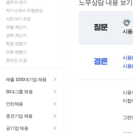
노무상담 내용 보기
글자수 세기
자기소개서 자동완성
사진크기 조정
질문
연봉 계산기
시용
경력 계산기
학점 변환기
어학 변환기
시용
결론
온라인 도장
시용
매출 1000대기업 채용
50대그룹 채용
시용
미합
인턴채용
중견기업 채용
그런
공기업 채용