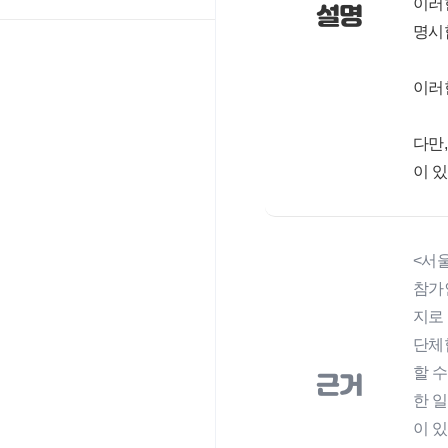
이러
설명
명시
이러
다만
이 
<서울
참가인
지로 
단체
할 
근거
한 
이 