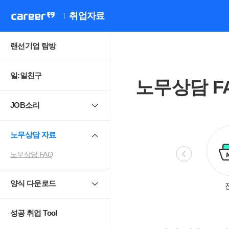
취업자료
랜선기업 탐방
일:일친구
노무상담 F
JOB소리
노무상담 자료
노무상담 FAQ
양식 다운로드
비정규직
모성보호
직장 내 성희롱.
4
괴롭힘
성공 취업 Tool