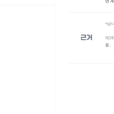
면 
<남
근거
제1
률」