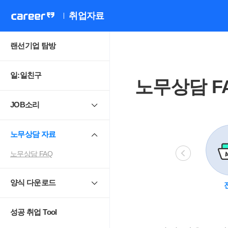
취업자료
랜선기업 탐방
일:일친구
노무상담 F
JOB소리
노무상담 자료
노무상담 FAQ
양식 다운로드
비정규직
모성보호
직장 내 성희롱.
4
괴롭힘
성공 취업 Tool