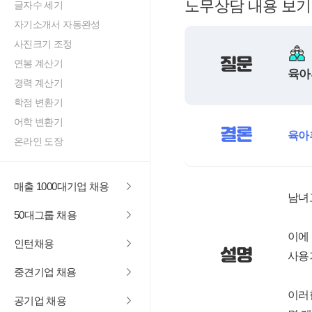
노무상담 내용 보기
글자수 세기
자기소개서 자동완성
사진크기 조정
질문
연봉 계산기
육아
경력 계산기
학점 변환기
어학 변환기
결론
육아
온라인 도장
매출 1000대기업 채용
남녀
50대그룹 채용
이에
인턴채용
설명
사용
중견기업 채용
이러
공기업 채용