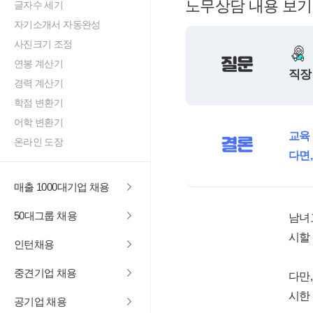
노무상담 내용 보기
글자수 세기
자기소개서 자동완성
사진크기 조정
질문
연봉 계산기
직장
경력 계산기
학점 변환기
어학 변환기
교육
결론
온라인 도장
다면
매출 1000대기업 채용
50대그룹 채용
남녀
시할
인턴채용
중견기업 채용
다만
시한
공기업 채용