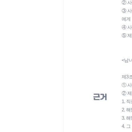
② 
③ 
에게
④ 
⑤ 
<남
제3조
① 사
② 
근거
1. 
2. 
3. 
4. 