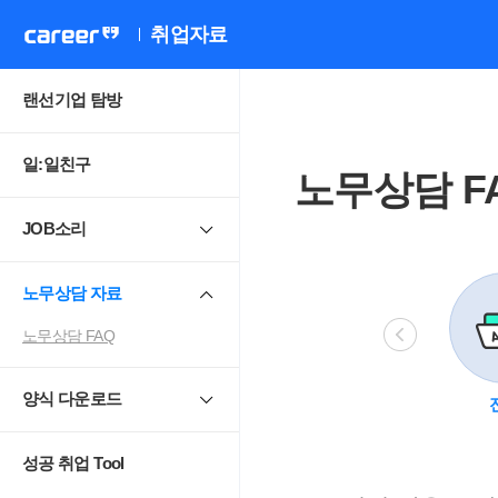
취업자료
랜선기업 탐방
일:일친구
노무상담 F
JOB소리
노무상담 자료
노무상담 FAQ
양식 다운로드
비정규직
모성보호
직장 내 성희롱.
4
괴롭힘
성공 취업 Tool