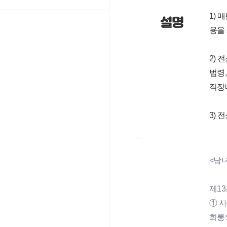
1)
설명
용을
2)
법령
직장
3)
<남
제13
① 
희롱