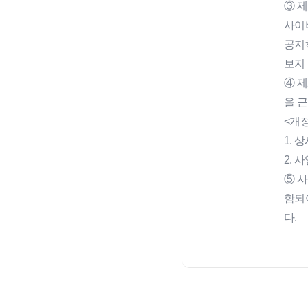
③ 
사이
공지
보지
④ 
을 
<개정 
1. 
2. 
⑤ 
함되
다.