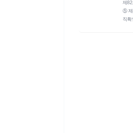
제8
⑤ 
직확