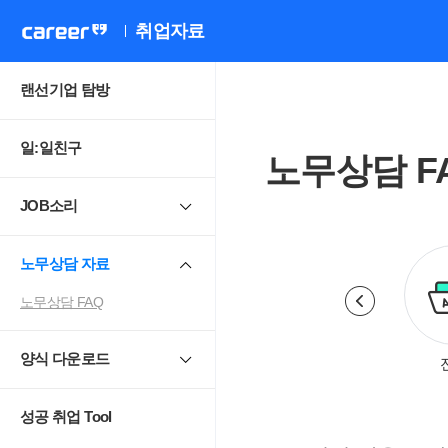
취업자료
랜선기업 탐방
일:일친구
노무상담 F
JOB소리
노무상담 자료
노무상담 FAQ
양식 다운로드
로계약.취업규칙
근로시간
휴일.휴가.휴직
성공 취업 Tool