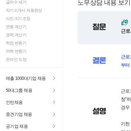
노무상담 내용 보기
글자수 세기
자기소개서 자동완성
사진크기 조정
질문
연봉 계산기
근로
경력 계산기
학점 변환기
어학 변환기
근로
결론
온라인 도장
부터
매출 1000대기업 채용
50대그룹 채용
근로
청”
인턴채용
경우
설명
중견기업 채용
기한
공기업 채용