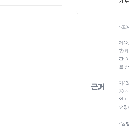
가 
<고
제42
③ 
간, 
을 
제4
근거
④ 
인이
요청
<동