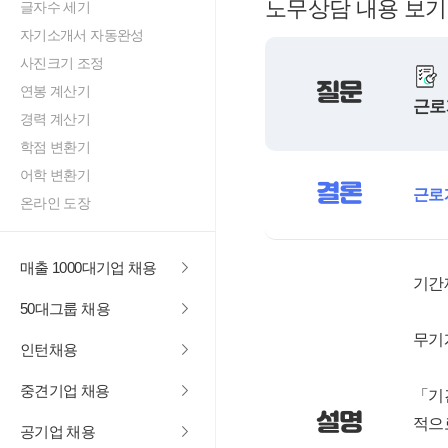
노무상담 내용 보기
글자수 세기
자기소개서 자동완성
사진크기 조정
질문
연봉 계산기
근로
경력 계산기
학점 변환기
어학 변환기
결론
근로
온라인 도장
매출 1000대기업 채용
기간
50대그룹 채용
무기
인턴채용
중견기업 채용
「기
설명
적으
공기업 채용