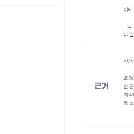
이에
그러
야 합
<차별개
20
근거
은 
계약
로 보