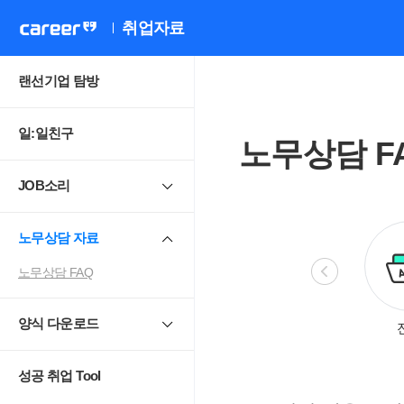
취업자료
랜선기업 탐방
일:일친구
노무상담 F
JOB소리
노무상담 자료
노무상담 FAQ
양식 다운로드
비정규직
모성보호
직장 내 성희롱.
4
괴롭힘
성공 취업 Tool