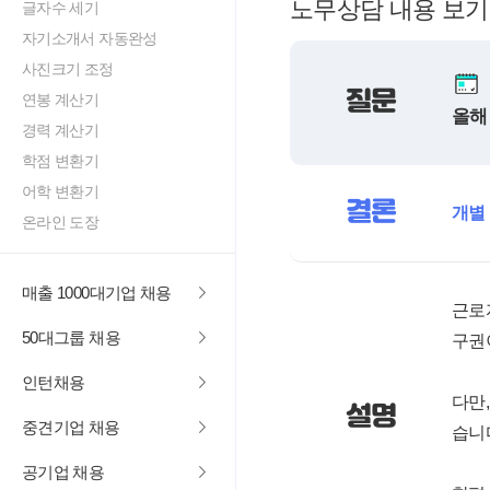
노무상담 내용 보기
글자수 세기
자기소개서 자동완성
사진크기 조정
질문
연봉 계산기
올해
경력 계산기
학점 변환기
어학 변환기
결론
개별
온라인 도장
매출 1000대기업 채용
근로
50대그룹 채용
구권
인턴채용
다만
설명
중견기업 채용
습니
공기업 채용