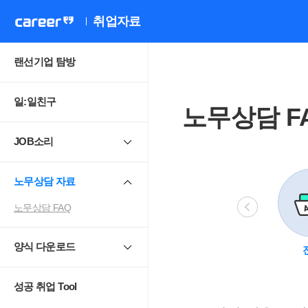
취업자료
랜선기업 탐방
일:일친구
노무상담 F
JOB소리
노무상담 자료
노무상담 FAQ
양식 다운로드
비정규직
모성보호
직장 내 성희롱.
4
괴롭힘
성공 취업 Tool