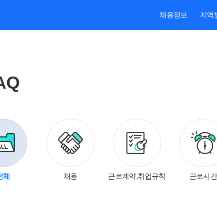
채용정보
지역
AQ
대보험
전체
채용
근로계약.취업규칙
근로시