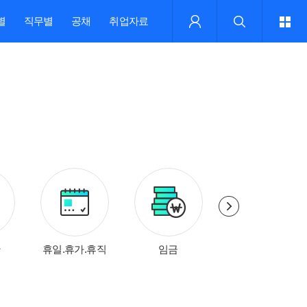
별
직무별
공채
취업자료
간
휴일.휴가.휴직
임금
징계.해고.퇴직