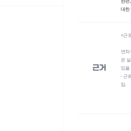
한편
대한
<근로조
연차
은 
근거
있을
- 
임.