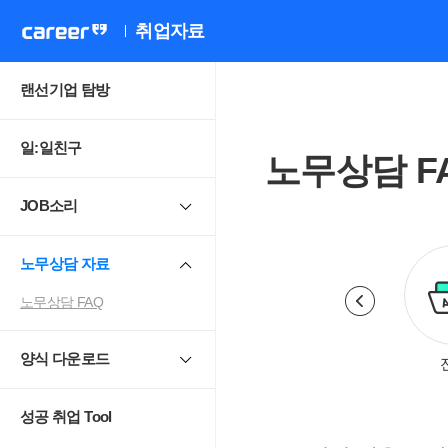
취업자료
랜선기업 탐방
일:일친구
노무상담 F
JOB소리
노무상담 자료
노무상담 FAQ
양식 다운로드
로계약.취업규칙
근로시간
휴일.휴가.휴직
성공 취업 Tool