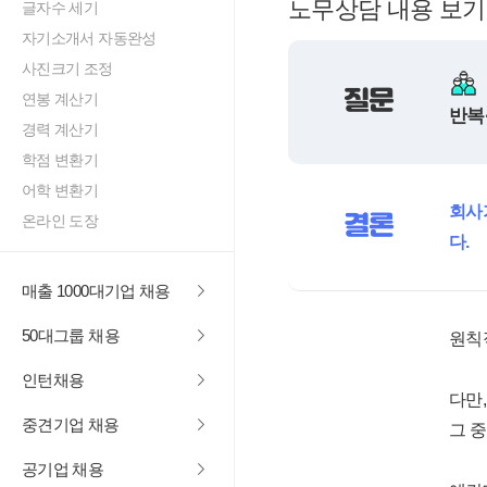
노무상담 내용 보기
글자수 세기
자기소개서 자동완성
사진크기 조정
질문
연봉 계산기
반복
경력 계산기
학점 변환기
어학 변환기
회사
결론
온라인 도장
다.
매출 1000대기업 채용
50대그룹 채용
원칙
인턴채용
다만
중견기업 채용
그 
공기업 채용