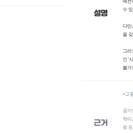
예컨
수 
설명
다만
을 
그러
인 
불가
<고용
공기
적이
근거
료 