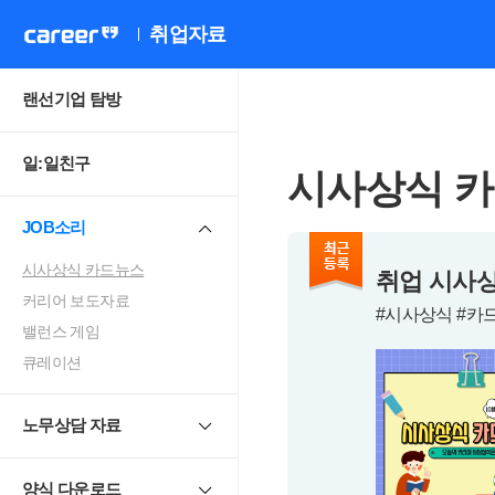
취업자료
랜선기업 탐방
일:일친구
시사상식 
JOB소리
시사상식 카드뉴스
취업 시사상
커리어 보도자료
#시사상식 #카
밸런스 게임
큐레이션
노무상담 자료
양식 다운로드