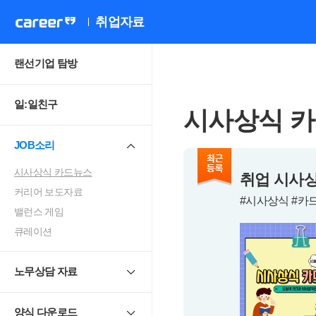
취업자료
랜선기업 탐방
일:일친구
시사상식 
JOB소리
시사상식 카드뉴스
취업 시사상
커리어 보도자료
#시사상식 #카
밸런스 게임
큐레이션
노무상담 자료
양식 다운로드