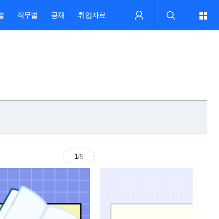
별
직무별
공채
취업자료
1
/5