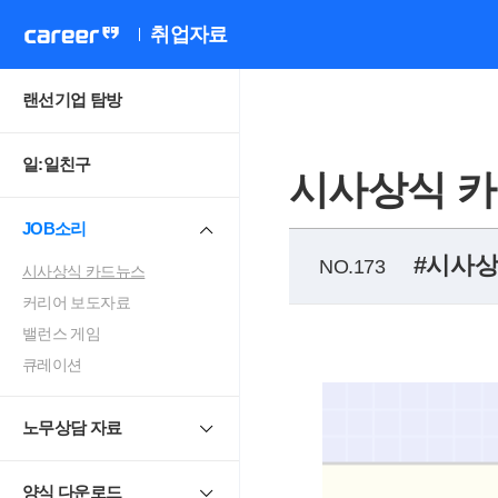
취업자료
랜선기업 탐방
일:일친구
시사상식 
JOB소리
#시사
NO.173
시사상식 카드뉴스
커리어 보도자료
밸런스 게임
큐레이션
노무상담 자료
양식 다운로드