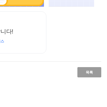
단순한 분류를 의미
니다!
이해하는 데 중요
머스
#건강기능식품
목록