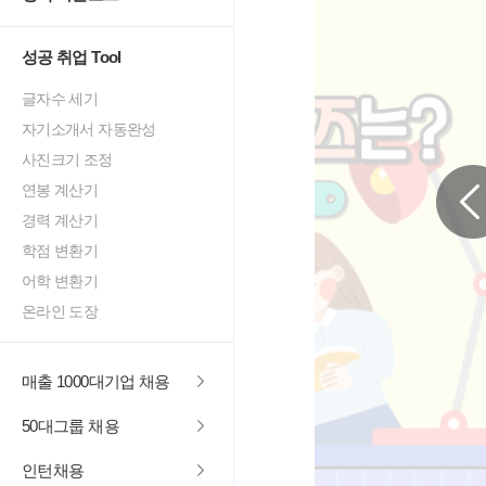
성공 취업 Tool
글자수 세기
자기소개서 자동완성
사진크기 조정
연봉 계산기
경력 계산기
학점 변환기
어학 변환기
온라인 도장
매출 1000대기업 채용
50대그룹 채용
인턴채용