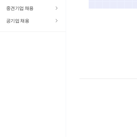
중견기업 채용
공기업 채용
다음주에는 더 재미있는 커리어 상식퀴즈로
돌아오겠습니다!!
리어넷 #시사상식 #카드뉴스 #취업 #자료 #자소서 #채용 #인재 #
공고 #직장 #구인구직 #퀴즈