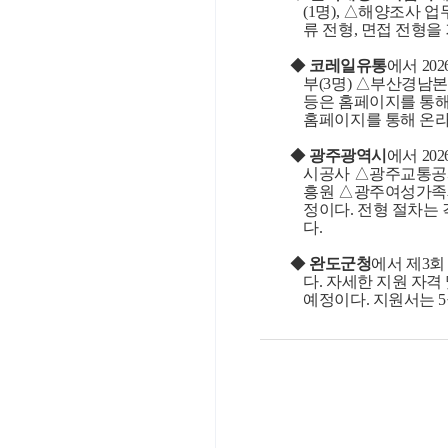
(1
명
),
△해양조사 업
류 전형
,
면접 전형을
◆
코레일유통
에서
202
부
(3
명
)
△부산경남본
등은 홈페이지를 통해
홈페이지를 통해 온라
◆
광주광역시
에서
202
시공사 △광주교통
흥원 △광주여성가족
정이다
.
전형 절차는 
다
.
◆
완도군청
에서 제
3
회
다
.
자세한 지원 자격 
예정이다
.
지원서는
5