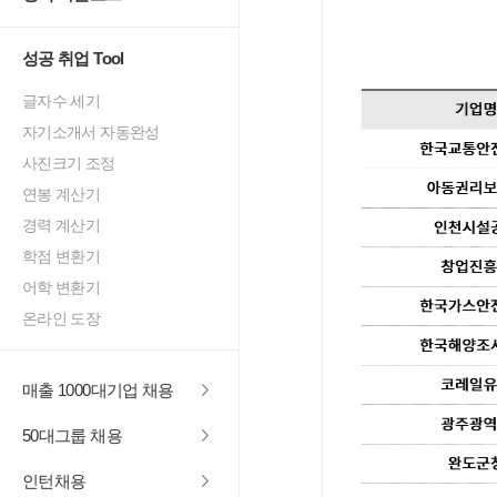
성공 취업 Tool
글자수 세기
자기소개서 자동완성
사진크기 조정
연봉 계산기
경력 계산기
학점 변환기
어학 변환기
온라인 도장
매출 1000대기업 채용
50대그룹 채용
인턴채용