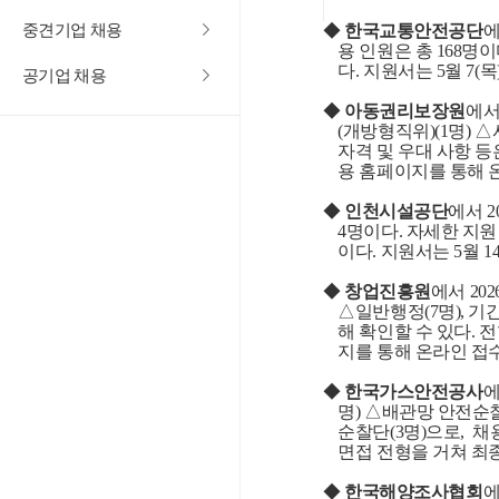
중견기업 채용
◆
한국교통안전공단
에
용 인원은 총
168
명이
다
.
지원서는
5
월
7(
목
공기업 채용
◆
아동권리보장원
에서
(
개방형직위
)(1
명
)
△
자격 및 우대 사항 
용 홈페이지를 통해 
◆
인천시설공단
에서
2
4
명이다
.
자세한 지원
이다
.
지원서는
5
월
1
◆
창업진흥원
에서
202
△일반행정
(7
명
),
기
해 확인할 수 있다
.
전
지를 통해 온라인 접
◆
한국가스안전공사
명
)
△배관망 안전순
순찰단
(3
명
)
으로
,
채
면접 전형을 거쳐 최
◆
한국해양조사협회
에