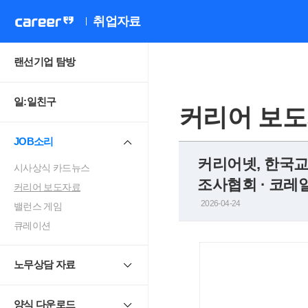
취업자료
랜선기업 탐방
일:일친구
커리어 보
JOB소리
커리어넷, 한국교
시사상식 카드뉴스
조사협회 · 코레
커리어 보도자료
2026-04-24
밸런스 게임
큐레이션
노무상담 자료
양식 다운로드