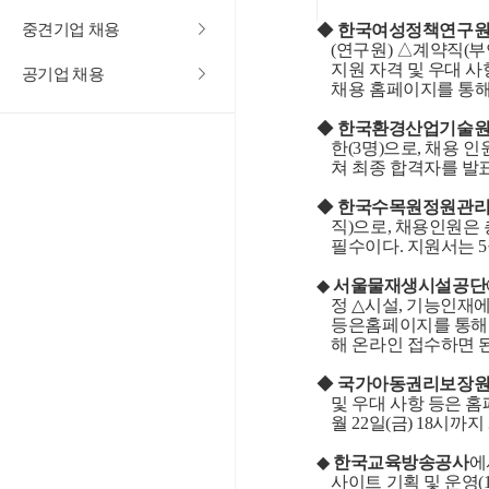
중견기업 채용
◆
한국여성정책연구
(
연구원
)
△계약직
(
부
지원 자격 및 우대 사
공기업 채용
채용 홈페이지를 통해
◆
한국환경산업기술
한
(3
명
)
으로
,
채용 인
쳐 최종 합격자를 발
◆
한국수목원정원관
직
)
으로
,
채용인원은 
필수이다
.
지원서는
5
◆
서울물재생시설공단
정
△
시설
,
기능인재
등은홈페이지를 통해 
해 온라인 접수하면 
◆
국가아동권리보장
및 우대 사항 등은 
월
22
일
(
금
) 18
시까지 
◆
한국교육방송공사
에
사이트 기획 및 운영
(