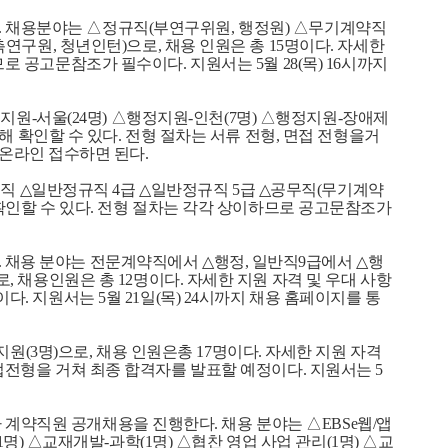
.
채용분야는 △정규직
(
부연구위원
,
행정원
)
△무기계약직
촉연구원
,
청년인턴
)
으로
,
채용 인원은 총
15
명이다
.
자세한
므로 공고문참조가 필수이다
.
지원서는
5
월
28(
목
) 16
시까지
정지원
-
서울
(24
명
)
△행정지원
-
인천
(7
명
)
△행정지원
-
장애제
해 확인할 수 있다
.
전형 절차는 서류 전형
,
면접 전형을거
 온라인 접수하면 된다
.
정직
△
일반정규직
4
급
△
일반정규직
5
급
△
공무직
(
무기계약
확인할 수 있다
.
전형 절차는 각각 상이하므로 공고문참조가
.
채용 분야는 전문계약직에서
△
행정
,
일반직
9
급에서
△
행
로
,
채용인원은 총
12
명이다
.
자세한 지원 자격 및 우대 사항
이다
.
지원서는
5
월
21
일
(
목
) 24
시까지 채용 홈페이지를 통
지원
(3
명
)
으로
,
채용 인원은총
17
명이다
.
자세한 지원 자격
접전형을 거쳐 최종 합격자를 발표할 예정이다
.
지원서는
5
 계약직원 공개채용을 진행한다
.
채용 분야는 △
EBSe
웹
/
앱
1
명
)
△교재개발
-
과학
(1
명
)
△협찬 영업 사업 관리
(1
명
)
△교