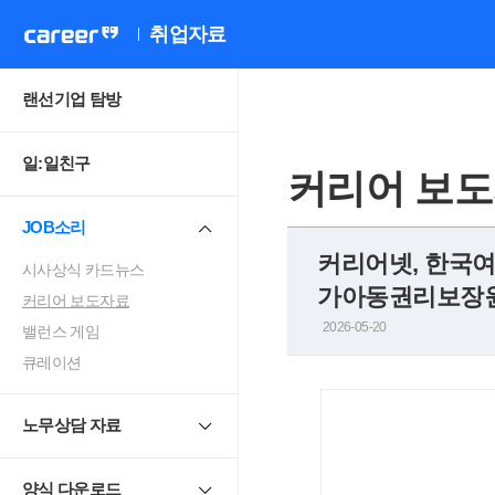
취업자료
랜선기업 탐방
일:일친구
커리어 보
JOB소리
커리어넷, 한국여
시사상식 카드뉴스
가아동권리보장원 
커리어 보도자료
2026-05-20
밸런스 게임
큐레이션
노무상담 자료
양식 다운로드