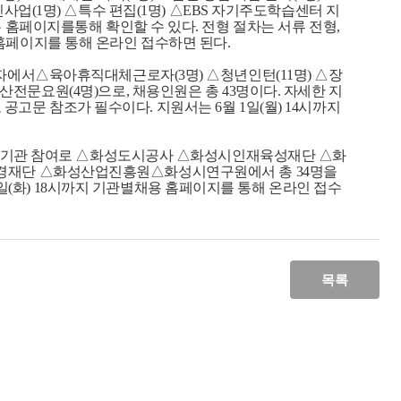
인사업
(1
명
)
△특수 편집
(1
명
)
△
EBS
자기주도학습센터 지
은 홈페이지를통해 확인할 수 있다
.
전형 절차는 서류 전형
,
홈페이지를 통해 온라인 접수하면 된다
.
로자에서△육아휴직대체근로자
(3
명
)
△청년인턴
(11
명
)
△장
산전문요원
(4
명
)
으로
,
채용인원은 총
43
명이다
.
자세한 지
 공고문 참조가 필수이다
.
지원서는
6
월
1
일
(
월
) 14
시까지
기관 참여로 △화성도시공사 △화성시인재육성재단 △화
경재단 △화성산업진흥원△화성시연구원에서 총
34
명을
일
(
화
) 18
시까지 기관별채용 홈페이지를 통해 온라인 접수
목록