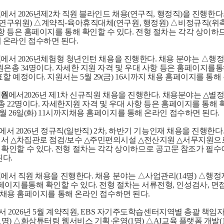
원
에서
2026
년제
2
차 직원 블라인드 채용
(
연구직
,
행정직
)
을 진행한다
연구위원
)
△계약직
-
육아휴직대체
(
연구원
,
행정원
)
△비정규직
(
위
항 등은 홈페이지를 통해 확인할 수 있다
.
전형 절차는 각각 상이하
 온라인 접수하면 된다
.
원
에서
2026
년체험형 청년인턴 채용을 진행한다
.
채용 분야는 △행
원은총
34
명이다
.
자세한 지원 자격 및 우대 사항 등은 홈페이지를통
표할 예정이다
.
지원서는
5
월
29(
금
) 16
시까지 채용 홈페이지를 통해
리원
에서
2026
년 제
1
차 신규직원 채용을 진행한다
.
채용분야는
△
별
총
22
명이다
.
자세한지원 자격 및 우대 사항 등은 홈페이지를 통해 
월
26
일
(
화
) 11
시까지채용 홈페이지를 통해 온라인 접수하면 된다
.
에서
2026
년 정규직
(
일반직
) 2
차
,
하반기 기능인재 채용을 진행한다
에서
△
차집관로 점검
/
보수
△
주민편의시설
△
전산지원
△
서무지원으
확인할 수 있다
.
전형 절차는 각각 상이하므로 공고문 참조가 필수
된다
.
원
에서 직원 채용을 진행한다
.
채용 분야는 △사업관리
(14
명
)
△행정
홈페이지를통해 확인할 수 있다
.
전형 절차는 서류전형
,
인성검사
,
면
채용 홈페이지를 통해 온라인 접수하면 된다
.
서
2026
년
5
월 계약직원
, EBS
자기주도학습센터지역별 총괄 책임자
1
명
)
△화상튜터링 웹서비스 기획
·
운영
(1
명
)
△
AI
교육 플랫폼 개발
(