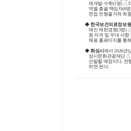
재개발
-
수학
(1
명
)
△
역별 총괄 책임자
(6
명
면접 전형을거쳐 최종
◆
한국보건의료정보
애인 제한경쟁
(3
명
)
원 자격 및 우대 사
채용 홈페이지를 통해
◆
화성시
에서
2026
년상
성시문화관광재단 
선발할 예정이다
.
전
하면 된다
.