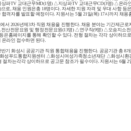
지상파
TV
교대근무
MD(1
명
)
△지상파
TV
교대근무
CD(3
명
)
△온라
)
으로
,
채용 인원은총
18
명이다
.
자세한 지원 자격 및 우대 사항 등
 합격자를 발표할 예정이다
.
지원서는
5
월
21
일
(
목
) 17
시까지 채용
원
에서
2026
년제
3
차 직원 채용을 진행한다
.
채용 분야는 기간제근
△전산전문요원 및 행정전문요원
(13
명
)
△연구직
(9
명
)
△오송지소전
항 등은홈페이지를 통해 확인할 수 있다
.
전형 절차는 각각 상이하므로
 온라인 접수하면 된다
.
반기 화성시 공공기관 직원 통합채용을 진행한다
.
공공기관 총
8
개
△화성푸드통합지원센터 △화성시여성가족청소년재단 △화성시환
형 절차는각각 상이하므로 공고문 참조가 필수이다
.
지원서는
6
월
2