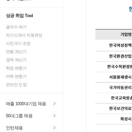
성공 취업 Tool
글자수 세기
자기소개서 자동완성
사진크기 조정
연봉 계산기
경력 계산기
학점 변환기
어학 변환기
온라인 도장
매출 1000대기업 채용
50대그룹 채용
인턴채용