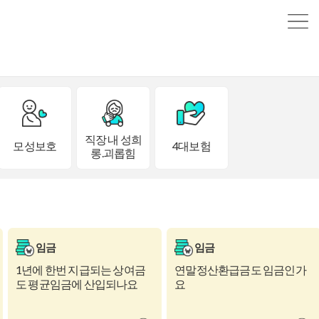
직장 내 성희
모성보호
4대보험
롱.괴롭힘
임금
임금
1년에 한번 지급되는 상여금
연말정산환급금도 임금인가
도 평균임금에 산입되나요
요