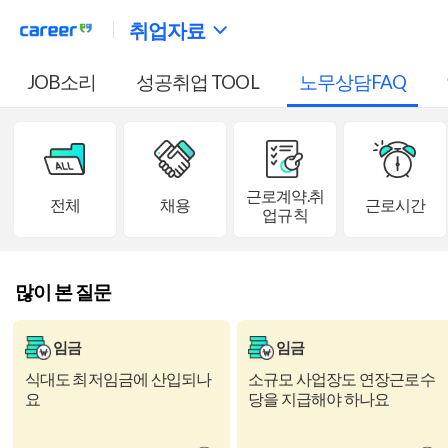
취업자료
JOB소리
성공취업 TOOL
노무상담FAQ
근로계약.취
전체
채용
근로시간
업규칙
많이 본 질문
임금
임금
식대도 최저임금에 산입되나
소규모 사업장도 연장근로수
요
당을 지급해야 하나요