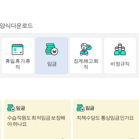
양식다운로드
휴일.휴가.휴
징계.해고.퇴
임금
비정규직
직
직
임금
임금
수습직원도 최저임금 보장해
직책수당도 통상임금인가요
야 하나요