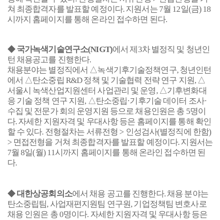
쳐 최종합격자를 발표할 예정이다
.
지원서는
7
월
12
일
(
금
) 18
시까지 홈페이지를 통해 온라인 접수하면 된다
.
◆
국가녹색기술연구소
(NIGT)
에서 제
3
차 별정직 및 청년인
턴 채용공고를 진행한다
.
채용분야는 별정직에서 △녹색기후기술정책연구
,
청년인턴
에서 △탄소중립
R&D
정책 및 기술협력 전략 연구 지원
,
△
서울시 녹색산업지원센터 사업관리 및 운영
,
△기후변화대
응 기술 정책 연구 지원
,
△탄소중립·기후기술 데이터 조사·
수집 및 전문가 회의 운영지원 등으로 채용인원은 총
5
명이
다
.
자세한 지원자격 및 우대사항 등은 홈페이지를 통해 확인
할 수 있다
.
전형절차는 서류전형
>
인성검사
(
별정직에 한함
)
>
면접전형을 거쳐 최종합격자를 발표할 예정이다
.
지원서는
7
월
8
일
(
월
) 11
시까지 홈페이지를 통해 온라인 접수하면 된
다.
◆
대한상공회의소
에서 채용 공고를 진행한다
.
채용 분야는
탄소중립팀
,
사업재편지원팀 연구원
,
기업정책팀 변호사로
채용 인원은 총
0
명이다
.
자세한 지원자격 및 우대사항 등은