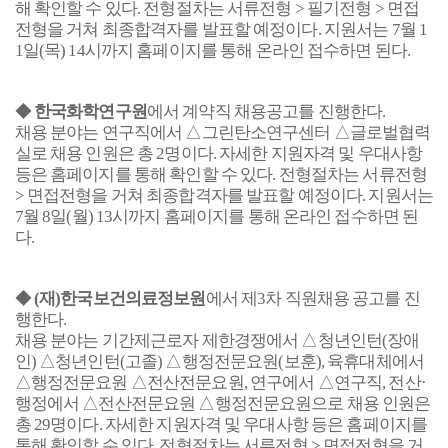
해 확인할 수 있다
.
전형절차는 서류전형
>
필기전형
>
면접
전형을 거쳐 최종합격자를 발표할 예정이다
.
지원서는
7
월
1
1
일
(
목
) 14
시까지 홈페이지를 통해 온라인 접수하면 된다
.
◆
한국화학연구원
에서 계약직 채용공고를 진행한다
.
채용 분야는 연구직에서 △그린탄소연구센터 △글로벌협력
실로 채용 인원은 총
2
명이다
.
자세한 지원자격 및 우대사항
등은 홈페이지를 통해 확인할 수 있다
.
전형절차는 서류전형
>
면접전형을 거쳐 최종합격자를 발표할 예정이다
.
지원서는
7
월
8
일
(
월
) 13
시까지 홈페이지를 통해 온라인 접수하면 된
다
.
◆
(
재
)
한국보건의료정보원
에서 제
3
차 직원채용 공고를 진
행한다
.
채용 분야는 기간제근로자 제한경쟁에서 △청년인턴
(
장애
인
)
△청년인턴
(
고졸
)
△행정전문요원
(
보훈
),
육휴대체에서
△행정전문요원 △전산전문요원
,
연구에서 △연구직
,
전산·
행정에서 △전산전문요원 △행정전문요원으로 채용 인원은
총
29
명이다
.
자세한 지원자격 및 우대사항 등은 홈페이지를
통해 확인할 수 있다
.
전형절차는 서류전형
>
면접전형을 거