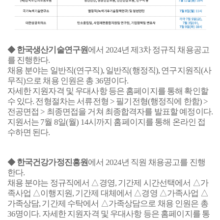
◆
한국생산기술연구원
에서
2024
년 제
3
차 정규직 채용공고
를 진행한다
.
채용 분야는 일반직
(
연구직
),
일반직
(
행정직
),
연구지원직
(
사
무직
)
으로 채용 인원은 총
36
명이다
.
자세한 지원자격 및 우대사항 등은 홈페이지를 통해 확인할
수 있다
.
전형절차는 서류전형
>
필기전형
(
행정직에 한함
) >
전공면접
>
최종면접을 거쳐 최종합격자를 발표할 예정이다
.
지원서는
7
월
8
일
(
월
) 14
시까지 홈페이지를 통해 온라인 접
수하면 된다
.
◆
한국건강가정진흥원
에서
2024
년 직원 채용공고
를 진행
한다
.
채용 분야는 정규직에서
△경영
,
기간제 시간선택에서
△가
족사업 △이행지원
,
기간제 대체에서 △경영 △가족사업 △
가족상담
,
기간제 수탁에서 △가족상담으로 채용 인원은 총
36
명이다
.
자세한 지원자격 및 우대사항 등은 홈페이지를 통