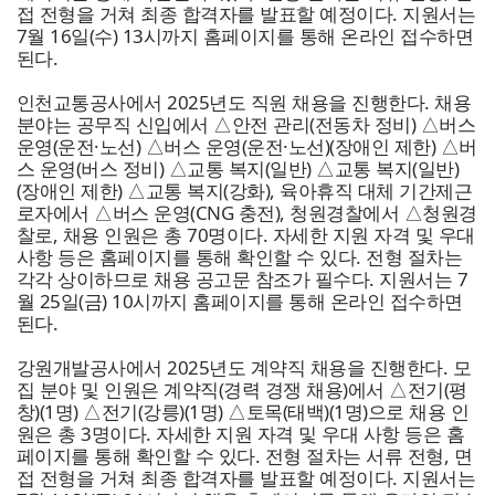
접 전형을 거쳐 최종 합격자를 발표할 예정이다. 지원서는
7월 16일(수) 13시까지 홈페이지를 통해 온라인 접수하면
된다.
인천교통공사
에서 2025년도 직원 채용을 진행한다. 채용
분야는 공무직 신입에서 △안전 관리(전동차 정비) △버스
운영(운전·노선) △버스 운영(운전·노선)(장애인 제한) △버
스 운영(버스 정비) △교통 복지(일반) △교통 복지(일반)
(장애인 제한) △교통 복지(강화), 육아휴직 대체 기간제근
로자에서 △버스 운영(CNG 충전), 청원경찰에서 △청원경
찰로, 채용 인원은 총 70명이다. 자세한 지원 자격 및 우대
사항 등은 홈페이지를 통해 확인할 수 있다. 전형 절차는
각각 상이하므로 채용 공고문 참조가 필수다. 지원서는 7
월 25일(금) 10시까지 홈페이지를 통해 온라인 접수하면
된다.
강원개발공사
에서 2025년도 계약직 채용을 진행한다. 모
집 분야 및 인원은 계약직(경력 경쟁 채용)에서 △전기(평
창)(1명) △전기(강릉)(1명) △토목(태백)(1명)으로 채용 인
원은 총 3명이다. 자세한 지원 자격 및 우대 사항 등은 홈
페이지를 통해 확인할 수 있다. 전형 절차는 서류 전형, 면
접 전형을 거쳐 최종 합격자를 발표할 예정이다. 지원서는