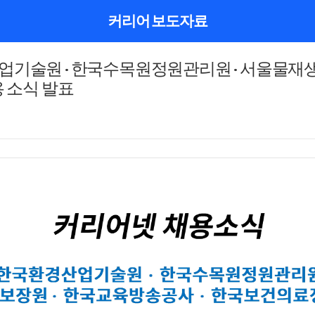
커리어 보도자료
업기술원 · 한국수목원정원관리원 · 서울물재생
용 소식 발표