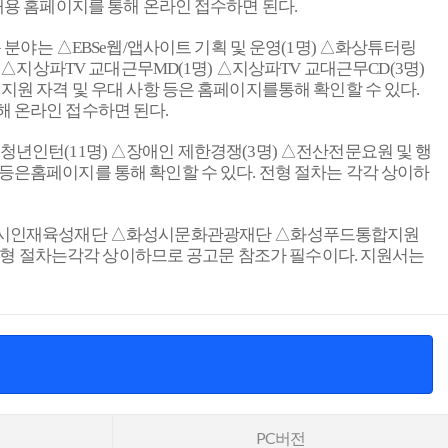
채용 홈페이지를 통해 온라인 접수하면 된다
.
 분야는 △
EBSe
웹
/
앱사이트 기획 및 운영
(1
명
)
△화상튜터링
)
△지상파
TV
교대근무
MD(1
명
)
△지상파
TV
교대근무
CD(3
명
)
지원 자격 및 우대 사항 등은 홈페이지를통해 확인할 수 있다
.
해 온라인 접수하면 된다
.
청년인턴
(11
명
)
△장애인 제한경쟁
(3
명
)
△전산전문요원 및 행
 등은홈페이지를 통해 확인할 수 있다
.
전형 절차는 각각 상이하
성시인재육성재단 △화성시문화관광재단 △화성푸드통합지원
형 절차는각각 상이하므로 공고문 참조가 필수이다
.
지원서는
PC버전