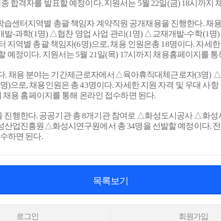
최종 합격자를 발표할 예정이다
.
지원서는
5
월
22
일
(
금
) 18
시까지 
습센터지역별 총괄 책임자 계약직원 공개채용을 진행한다
.
채용
개발
-
과학
(1
명
)
△협찬 영업 사업 관리
(1
명
)
△교재개발
-
수학
(1
명
 지역별 총괄 책임자
(6
명
)
으로
,
채용 인원은총
18
명이다
.
자세한 
할 예정이다
.
지원서는
5
월
21
일
(
목
) 17
시까지 채용홈페이지를 통
다
.
채용 분야는 기간제근로자에서△육아휴직대체근로자
(3
명
)
△
명
)
으로
,
채용인원은 총
43
명이다
.
자세한 지원 자격 및 우대 사항
 채용 홈페이지를 통해 온라인 접수하면 된다
.
을 진행한다
.
공공기관 총
8
개기관 참여로 △화성도시공사 △화
화성산업진흥원△화성시연구원에서 총
34
명을 선발할 예정이다
.
전
접수하면 된다
.
목록보기
로그인
회원가입