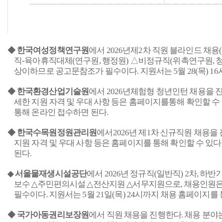
◆
한국여성정책연구원
에서
2026
년제
2
차 직원 블라인드 채용
(
직
-
육아휴직대체
(
연구원
,
행정원
)
△비정규직
(
위촉연구원
,
상이하므로 공고문참조가 필수이다
.
지원서는
5
월
28(
목
) 16
◆
한국환경산업기술원
에서
2026
년체험형 청년인턴 채용을 
세한 지원 자격 및 우대 사항 등은 홈페이지를통해 확인할 수
통해 온라인 접수하면 된다
.
◆
한국수목원정원관리원
에서
2026
년 제
1
차 신규직원 채용을
지원 자격 및 우대 사항 등은 홈페이지를 통해 확인할 수 있다
된다
.
◆
서울물재생시설공단
에서
2026
년 정규직
(
일반직
) 2
차
,
하반기
보수
△
주민편의시설
△
전산지원
△
서무지원으로
,
채용인원은
필수이다
.
지원서는
5
월
21
일
(
목
) 24
시까지 채용 홈페이지를 
◆
국가아동권리보장원
에서 직원 채용을 진행한다
.
채용 분야