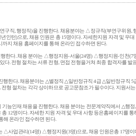
연구직
,
행정직
)
을 진행한다
.
채용분야는 △정규직
(
부연구위원
,
청년인턴
)
으로
,
채용 인원은 총
15
명이다
.
자세한지원 자격 및 우대
시까지 채용 홈페이지를 통해 온라인 접수하면 된다
.
진행한다
.
채용 분야는 △행정지원
-
서울
(24
명
)
△행정지원
-
인천
(7
 있다
.
전형 절차는 서류 전형
,
면접 전형을거쳐 최종 합격자를 발
 진행한다
.
채용분야는
△
별정직
△
일반정규직
4
급
△
일반정규직
5
.
전형 절차는 각각 상이하므로 공고문참조가 필수이다
.
지원서는
 기능인재 채용을 진행한다
.
채용 분야는 전문계약직에서
△
행정
 총
12
명이다
.
자세한 지원 자격 및 우대 사항 등은홈페이지를 통
통해 온라인 접수하면 된다
.
는 △사업관리
(14
명
)
△행정지원
(3
명
)
으로
,
채용 인원은총
17
명이