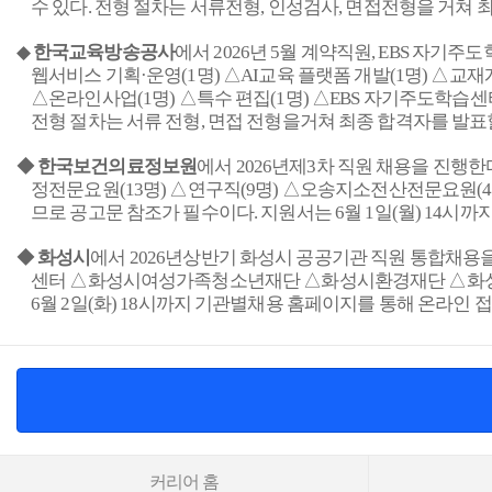
수 있다
.
전형 절차는 서류전형
,
인성검사
,
면접전형을 거쳐 
◆
한국교육방송공사
에서
2026
년
5
월 계약직원
, EBS
자기주도학
웹서비스 기획
·
운영
(1
명
)
△
AI
교육 플랫폼 개발
(1
명
)
△교재
△온라인사업
(1
명
)
△특수 편집
(1
명
)
△
EBS
자기주도학습센터
전형 절차는 서류 전형
,
면접 전형을거쳐 최종 합격자를 발표
◆
한국보건의료정보원
에서
2026
년제
3
차 직원 채용을 진행한
정전문요원
(13
명
)
△연구직
(9
명
)
△오송지소전산전문요원
(4
므로 공고문 참조가 필수이다
.
지원서는
6
월
1
일
(
월
) 14
시까지
◆
화성시
에서
2026
년상반기 화성시 공공기관 직원 통합채용
센터 △화성시여성가족청소년재단 △화성시환경재단 △
6
월
2
일
(
화
) 18
시까지 기관별채용 홈페이지를 통해 온라인 
커리어 홈