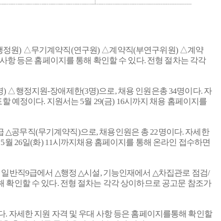
행정원
)
△무기계약직
(
연구원
)
△계약직
(
부연구위원
)
△계약
 사항 등은 홈페이지를 통해 확인할 수 있다
.
전형 절차는 각각
명
)
△행정지원
-
장애제한
(3
명
)
으로
,
채용 인원은총
34
명이다
.
자
표할 예정이다
.
지원서는
5
월
29(
금
) 16
시까지 채용 홈페이지를
급
△
공무직
(
무기계약직
)
으로
,
채용인원은 총
22
명이다
.
자세한
5
월
26
일
(
화
) 11
시까지채용 홈페이지를 통해 온라인 접수하면
,
일반직
9
급에서
△
행정
△
시설
,
기능인재에서
△
차집관로 점검
/
해 확인할 수 있다
.
전형 절차는 각각 상이하므로 공고문 참조가
다
.
자세한 지원 자격 및 우대 사항 등은 홈페이지를통해 확인할