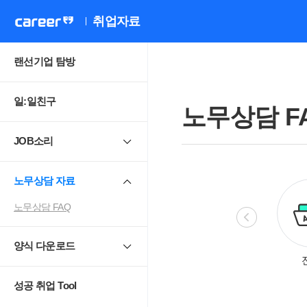
취업자료
랜선기업 탐방
일:일친구
노무상담 F
JOB소리
노무상담 자료
노무상담 FAQ
양식 다운로드
비정규직
모성보호
직장 내 성희롱.
4
괴롭힘
성공 취업 Tool