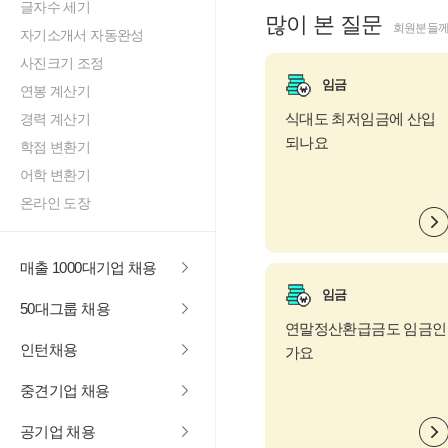
글자수 세기
많이 본 질문
회원분들께
자기소개서 자동완성
사진크기 조정
임금
연봉 계산기
식대도 최저임금에 산입
경력 계산기
되나요
학점 변환기
어학 변환기
온라인 도장
매출 1000대기업 채용
임금
50대그룹 채용
연말정산환급금도 임금인
인턴채용
가요
중견기업 채용
공기업 채용