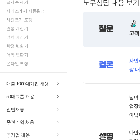
노무상담 내용 보기
글자수 세기
자기소개서 자동완성
사진크기 조정
질문
연봉 계산기
고객
경력 계산기
학점 변환기
어학 변환기
사업
결론
온라인 도장
장 
매출 1000대기업 채용
50대그룹 채용
남녀
업장
인턴채용
아닙
중견기업 채용
다만
설명
공기업 채용