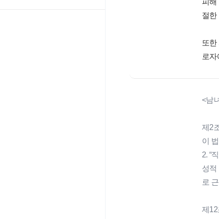
피해
절한
또한
로자
<남
제2조
이 
2.
성적
로 
제12