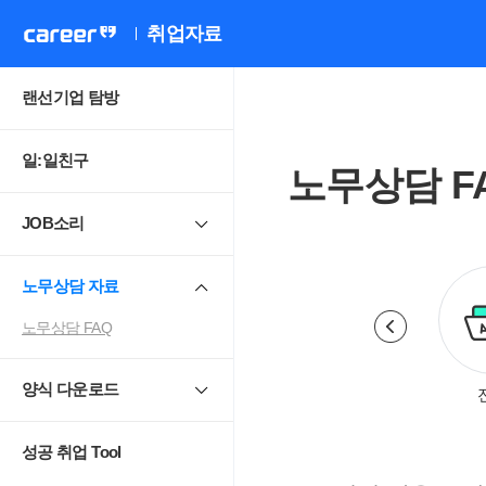
취업자료
랜선기업 탐방
일:일친구
노무상담 F
JOB소리
노무상담 자료
노무상담 FAQ
양식 다운로드
로계약.취업규칙
근로시간
휴일.휴가.휴직
성공 취업 Tool