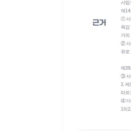
사업
제14
① 
근거
욕감
가의
② 
유로
제39
③ 
2.
따르
④ 
1의2