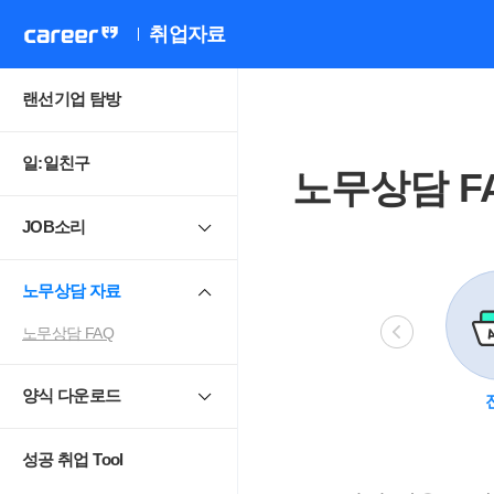
취업자료
랜선기업 탐방
일:일친구
노무상담 F
JOB소리
노무상담 자료
노무상담 FAQ
양식 다운로드
비정규직
모성보호
직장 내 성희롱.
4
괴롭힘
성공 취업 Tool