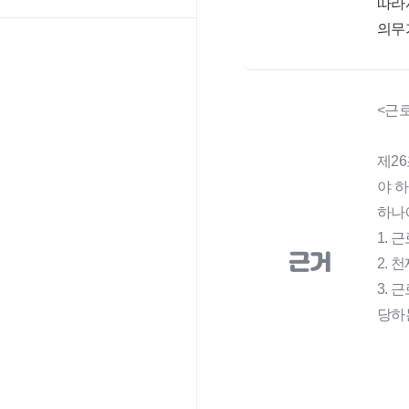
따라
의무
<근
제2
야 하
하나
1. 
근거
2.
3.
당하