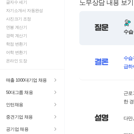
노무상담 내용 보기
글자수 세기
자기소개서 자동완성
사진크기 조정
질문
연봉 계산기
수습
경력 계산기
학점 변환기
어학 변환기
수습
결론
온라인 도장
급하
매출 1000대기업 채용
50대그룹 채용
근로
한 
인턴채용
설명
중견기업 채용
다만
공기업 채용