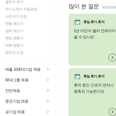
글자수 세기
많이 본 질문
회원분들께
자기소개서 자동완성
사진크기 조정
휴일.휴가.휴직
연봉 계산기
1년 미만자 월차 언제까지
경력 계산기
쓸 수 있나요
학점 변환기
어학 변환기
온라인 도장
매출 1000대기업 채용
휴일.휴가.휴직
50대그룹 채용
휴직 중인 근로자 연차사
인턴채용
용촉진 가능한가요
중견기업 채용
공기업 채용