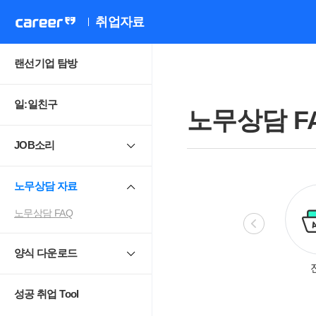
취업자료
랜선기업 탐방
일:일친구
노무상담 F
JOB소리
노무상담 자료
노무상담 FAQ
양식 다운로드
비정규직
모성보호
직장 내 성희롱.
4
괴롭힘
성공 취업 Tool