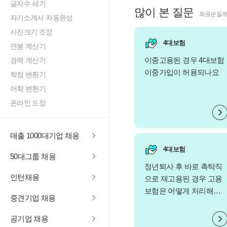
글자수 세기
많이 본 질문
회원분들께
자기소개서 자동완성
사진크기 조정
4대보험
연봉 계산기
이중고용된 경우 4대보험
경력 계산기
이중가입이 허용되나요
학점 변환기
어학 변환기
온라인 도장
매출 1000대기업 채용
4대보험
50대그룹 채용
정년퇴사 후 바로 촉탁직
인턴채용
으로 재고용된 경우 고용
보험은 어떻게 처리해야
중견기업 채용
하나요
공기업 채용