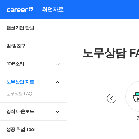
취업자료
랜선기업 탐방
일:일친구
노무상담 F
JOB소리
노무상담 자료
노무상담 FAQ
양식 다운로드
로계약.취업규칙
근로시간
휴일.휴가.휴직
성공 취업 Tool