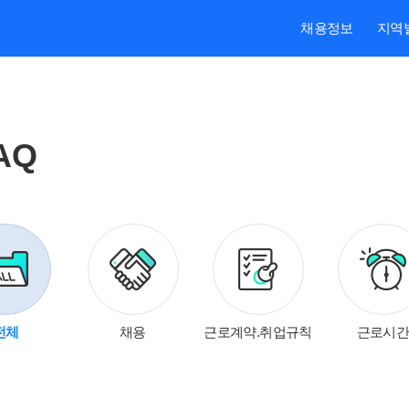
채용정보
지역
AQ
대보험
전체
채용
근로계약.취업규칙
근로시