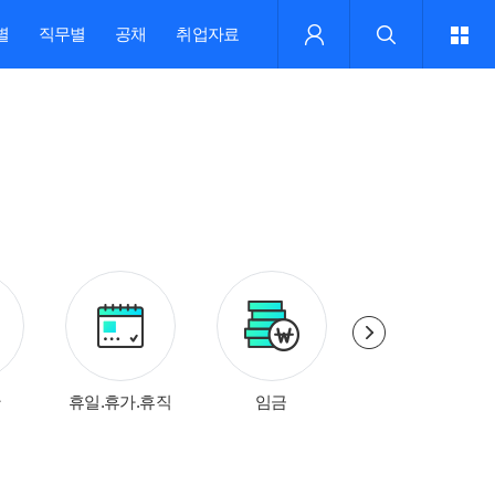
별
직무별
공채
취업자료
간
휴일.휴가.휴직
임금
징계.해고.퇴직