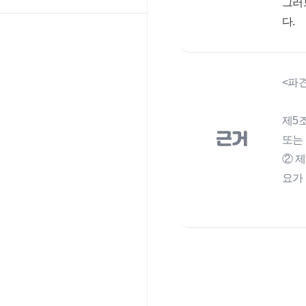
그러
다.
<파
제5
근거
또는
② 
요가