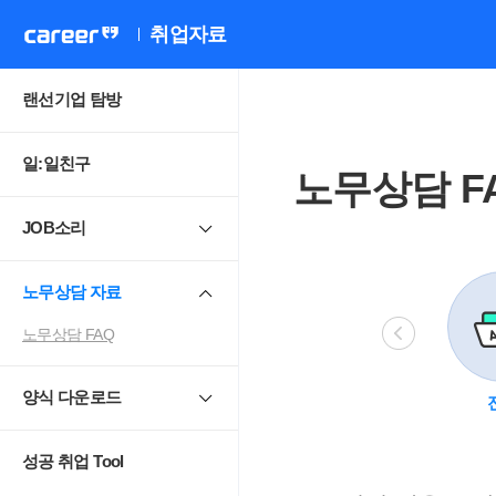
취업자료
랜선기업 탐방
일:일친구
노무상담 F
JOB소리
노무상담 자료
노무상담 FAQ
양식 다운로드
비정규직
모성보호
직장 내 성희롱.
4
괴롭힘
성공 취업 Tool