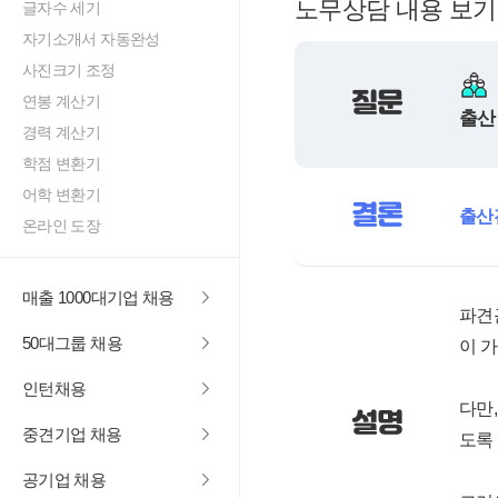
노무상담 내용 보기
글자수 세기
자기소개서 자동완성
사진크기 조정
질문
연봉 계산기
출산
경력 계산기
학점 변환기
어학 변환기
결론
출산
온라인 도장
매출 1000대기업 채용
파견
50대그룹 채용
이 
인턴채용
다만
설명
중견기업 채용
도록
공기업 채용