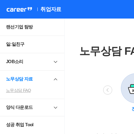
취업자료
랜선기업 탐방
일:일친구
노무상담 F
JOB소리
노무상담 자료
노무상담 FAQ
양식 다운로드
비정규직
모성보호
직장 내 성희롱.
4
괴롭힘
성공 취업 Tool