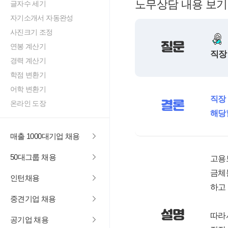
노무상담 내용 보기
글자수 세기
자기소개서 자동완성
사진크기 조정
질문
연봉 계산기
직장
경력 계산기
학점 변환기
어학 변환기
직장
결론
온라인 도장
해당
매출 1000대기업 채용
50대그룹 채용
고용
금체
인턴채용
하고
중견기업 채용
설명
따라
공기업 채용