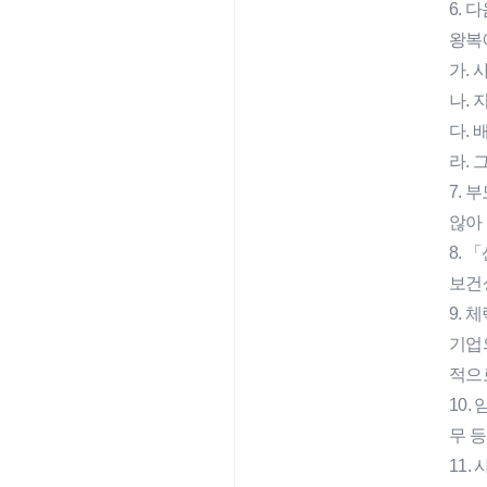
6.
왕복
가.
나.
다.
라. 
7.
않아
8.
보건
9. 
기업
적으
10.
무 
11