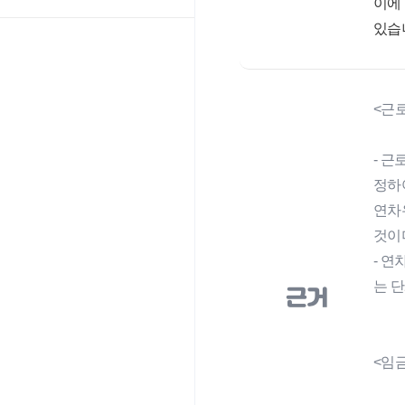
이에
있습
<근로조
- 
정하
연차
것이
- 
는 
근거
<임금