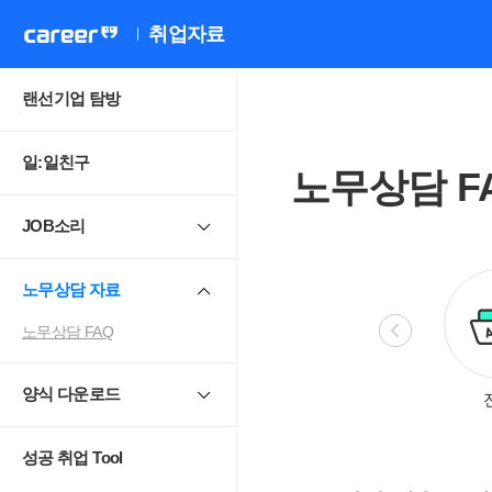
취업자료
랜선기업 탐방
일:일친구
노무상담 F
JOB소리
노무상담 자료
노무상담 FAQ
양식 다운로드
비정규직
모성보호
직장 내 성희롱.
4
괴롭힘
성공 취업 Tool