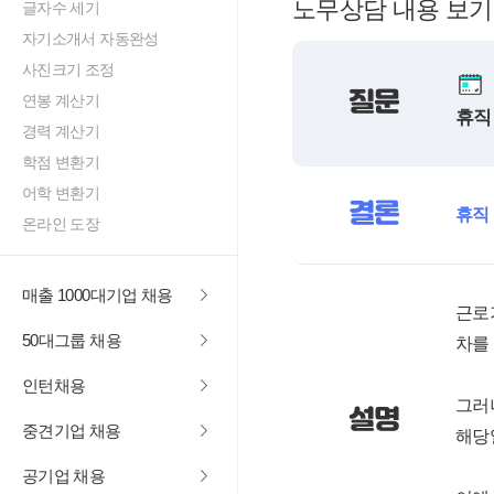
노무상담 내용 보기
글자수 세기
자기소개서 자동완성
사진크기 조정
질문
연봉 계산기
휴직
경력 계산기
학점 변환기
어학 변환기
결론
휴직
온라인 도장
매출 1000대기업 채용
근로
50대그룹 채용
차를
인턴채용
그러
설명
중견기업 채용
해당
공기업 채용