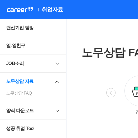
취업자료
랜선기업 탐방
일:일친구
노무상담 F
JOB소리
노무상담 자료
노무상담 FAQ
양식 다운로드
비정규직
모성보호
직장 내 성희롱.
4
괴롭힘
성공 취업 Tool