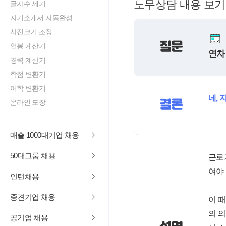
노무상담 내용 보기
글자수 세기
자기소개서 자동완성
사진크기 조정
질문
연봉 계산기
연차
경력 계산기
학점 변환기
어학 변환기
네,
결론
온라인 도장
매출 1000대기업 채용
50대그룹 채용
근로
여야
인턴채용
중견기업 채용
이 
의 
공기업 채용