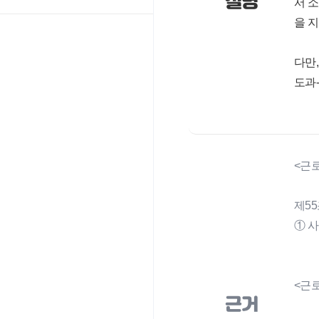
설명
서 
을 
다만
도과-31
<근
제55
① 
<근로조
근거