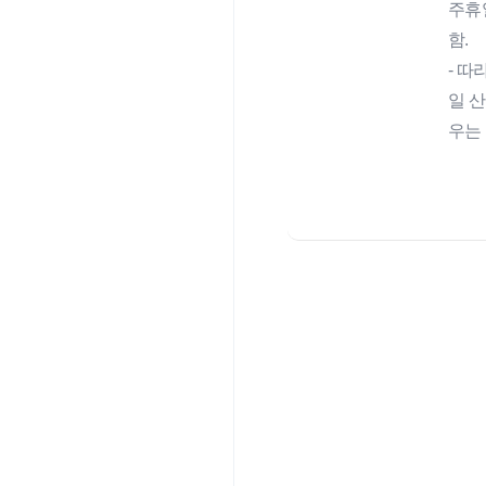
주휴
함.
- 
일 
우는 