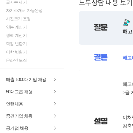
노무상담 내용 보기
글자수 세기
자기소개서 자동완성
사진크기 조정
질문
연봉 계산기
해고
경력 계산기
학점 변환기
어학 변환기
결론
해고
온라인 도장
매출 1000대기업 채용
해고
50대그룹 채용
>을
인턴채용
중견기업 채용
이처
설명
감축
공기업 채용