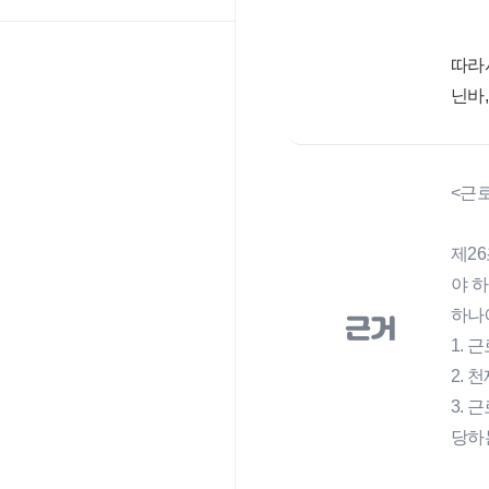
따라
닌바
<근
제2
야 하
하나
근거
1. 
2.
3.
당하