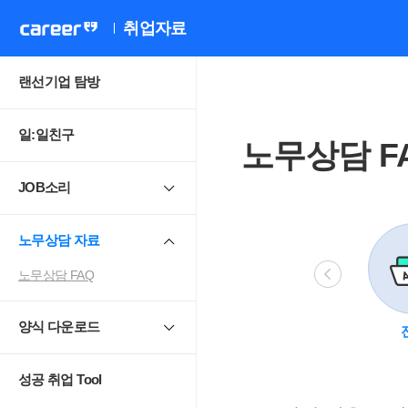
취업자료
랜선기업 탐방
일:일친구
노무상담 F
JOB소리
노무상담 자료
노무상담 FAQ
양식 다운로드
비정규직
모성보호
직장 내 성희롱.
4
괴롭힘
성공 취업 Tool