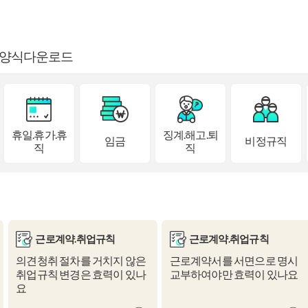
양식다운로드
휴일.휴가.휴
징계.해고.퇴
임금
비정규직
직
직
근로계약.취업규칙
근로계약.취업규칙
의견청취 절차를 거치지 않은
근로계약서를 서면으로 명시
취업규칙 변경은 효력이 있나
교부하여야만 효력이 있나요
요