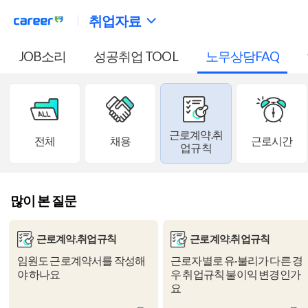
취업자료
JOB소리
성공취업 TOOL
노무상담FAQ
근로계약.취
전체
채용
근로시간
업규칙
많이 본 질문
근로계약.취업규칙
근로계약.취업규칙
임원도 근로계약서를 작성해
근로자별로 유·불리가 다른 경
야 하나요
우 취업규칙 불이익 변경인가
요