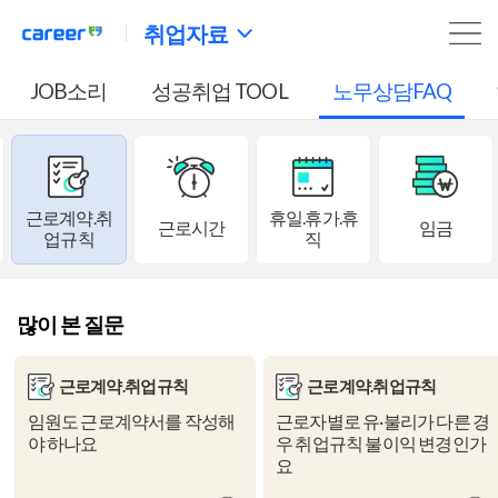
취업자료
JOB소리
성공취업 TOOL
노무상담FAQ
근로계약.취
휴일.휴가.휴
근로시간
임금
업규칙
직
많이 본 질문
근로계약.취업규칙
근로계약.취업규칙
임원도 근로계약서를 작성해
근로자별로 유·불리가 다른 경
야 하나요
우 취업규칙 불이익 변경인가
요