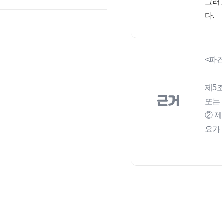
그러
다.
<파
제5
근거
또는
② 
요가