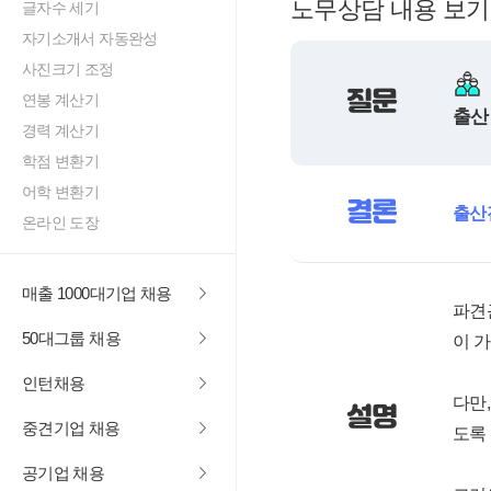
노무상담 내용 보기
글자수 세기
자기소개서 자동완성
사진크기 조정
질문
연봉 계산기
출산
경력 계산기
학점 변환기
어학 변환기
결론
출산
온라인 도장
매출 1000대기업 채용
파견
50대그룹 채용
이 
인턴채용
다만
설명
중견기업 채용
도록
공기업 채용