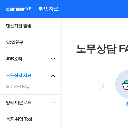
취업자료
랜선기업 탐방
일:일친구
노무상담 F
JOB소리
노무상담 자료
노무상담 FAQ
양식 다운로드
비정규직
모성보호
직장 내 성희롱.
4
괴롭힘
성공 취업 Tool