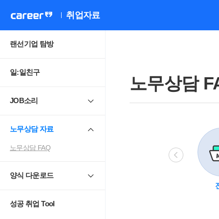
취업자료
랜선기업 탐방
일:일친구
노무상담 F
JOB소리
노무상담 자료
노무상담 FAQ
양식 다운로드
비정규직
모성보호
직장 내 성희롱.
4
괴롭힘
성공 취업 Tool