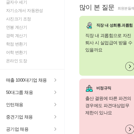
글자수 세기
많이 본 질문
회원분들께
자기소개서 자동완성
사진크기 조정
직장 내 성희롱.괴롭힘
연봉 계산기
직장 내 괴롭힘으로 자진
경력 계산기
퇴사 시 실업급여 받을 수
학점 변환기
있을까요
어학 변환기
온라인 도장
매출 1000대기업 채용
비정규직
50대그룹 채용
출산 결원에 따른 파견의
인턴채용
경우에도 파견대상업무
제한이 있나요
중견기업 채용
공기업 채용