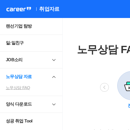
취업자료
랜선기업 탐방
일:일친구
노무상담 F
JOB소리
노무상담 자료
노무상담 FAQ
양식 다운로드
비정규직
모성보호
직장 내 성희롱.
4
괴롭힘
성공 취업 Tool