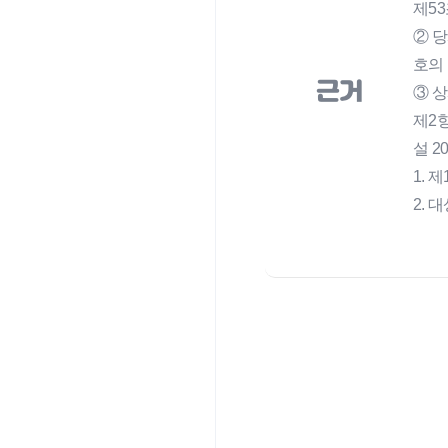
제53
② 당
호의
근거
③ 
제2
설 201
1. 
2. 