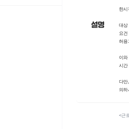
한시
설명
대상 
요건
허용기간
이와 
시간
다만
의하
<근