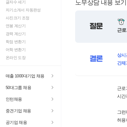
노무상담 내용 보기
글자수 세기
자기소개서 자동완성
사진크기 조정
질문
연봉 계산기
근로
경력 계산기
학점 변환기
어학 변환기
상시
결론
온라인 도장
간제
매출 1000대기업 채용
50대그룹 채용
근로
시간
인턴채용
중견기업 채용
그런
허용
공기업 채용